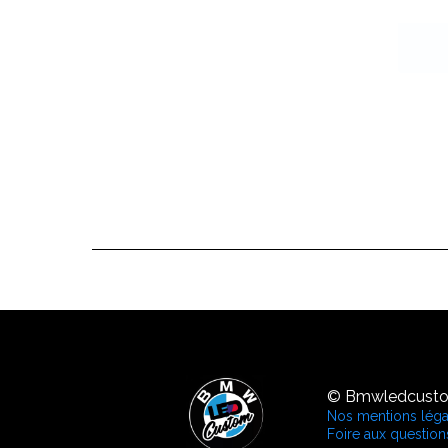
© Bmwledcustom
Nos mentions léga
Foire aux question