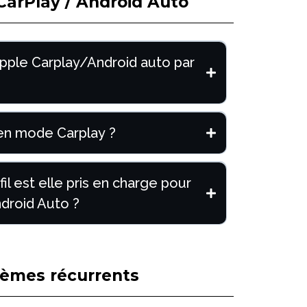
 CarPlay / Android Auto
Apple Carplay/Android auto par
i en mode Carplay ?
il est elle pris en charge pour
droid Auto ?
lèmes récurrents