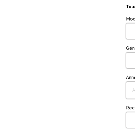
Tous
Mod
Gén
Ann
Rec