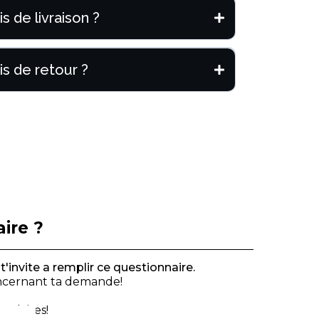
is de livraison ?
is de retour ?
ire ?
'invite a remplir ce questionnaire.
concernant ta demande!
 claires!