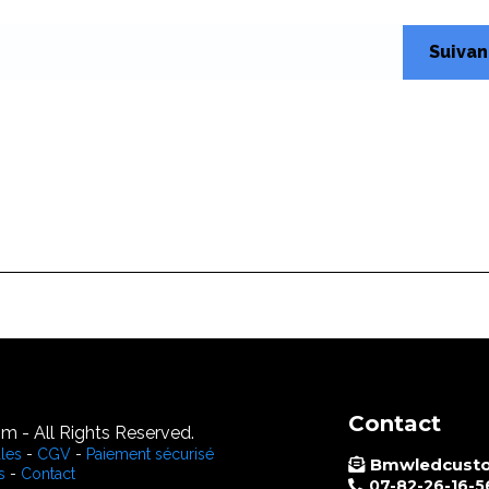
Suivan
Contact
 - All Rights Reserved.
les
-
CGV
-
Paiement sécurisé
Bmwledcust
s
-
Contact
07-82-26-16-5