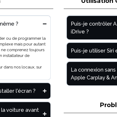
n
Utilisation
i-même ?
Puis-je contrôler 
iDrive ?
oder ou de programmer la
complexe mais pour autant
us ne comprenez toujours
Puis-je utiliser Sir
 installateur de
r dans nos locaux, sur
La connexion sans f
Apple Carplay & An
aller l'écran ?
Prob
 la voiture avant