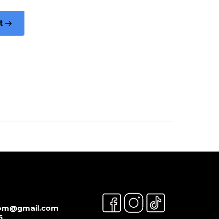
t
om@gmail.com
6