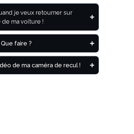
quand je veux retourner sur
e de ma voiture !
 Que faire ?
 vidéo de ma caméra de recul !